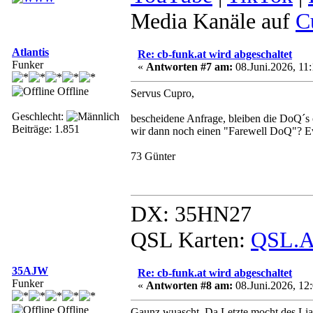
Media Kanäle auf
C
Atlantis
Re: cb-funk.at wird abgeschaltet
Funker
«
Antworten #7 am:
08.Juni.2026, 11:
Offline
Servus Cupro,
Geschlecht:
bescheidene Anfrage, bleiben die DoQ´s o
Beiträge: 1.851
wir dann noch einen "Farewell DoQ"? Even
73 Günter
DX: 35HN27
QSL Karten:
QSL.A
35AJW
Re: cb-funk.at wird abgeschaltet
Funker
«
Antworten #8 am:
08.Juni.2026, 12:
Offline
Gaunz wuascht. Da Letzte mocht des Liac