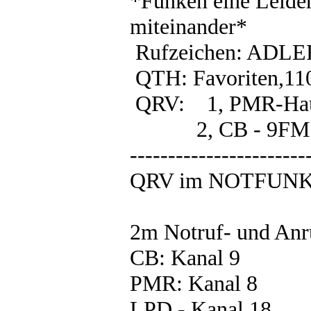
*Funken eine Leiden
miteinander*
Rufzeichen: ADLE
QTH: Favoriten,11
QRV: 1, PMR-Haus
2, CB - 9FM Anr
-----------------------
QRV im NOTFUNKNE
2m Notruf- und An
CB: Kanal 9
PMR: Kanal 8
LPD - Kanal 