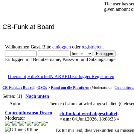
CB-Funk.at Board
Willkommen
Gast
. Bitte
einloggen
oder
registrieren
.
Einloggen mit Benutzername, Passwort und Sitzungslänge
Übersicht
Hilfe
Suche
IN ARBEIT
Einloggen
Registrieren
CB-Funk.at Board
>
QSOs
>
Rund um die Plattform
(Moderatoren:
Cupropituv
Seiten: [
1
]
Nach unten
Autor
Thema: cb-funk.at wird abgeschaltet (Gelese
Cupropituvanso Draco
cb-funk.at wird abgeschaltet
Moderator
«
am:
04.Juni.2026, 18:08:33 »
Offline
Es tut mir leid, dies verkünden zu müss