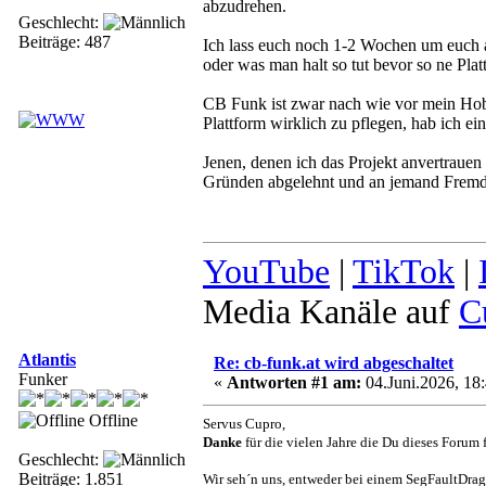
abzudrehen.
Geschlecht:
Beiträge: 487
Ich lass euch noch 1-2 Wochen um euch a
oder was man halt so tut bevor so ne Plat
CB Funk ist zwar nach wie vor mein Hob
Plattform wirklich zu pflegen, hab ich ei
Jenen, denen ich das Projekt anvertrauen
Gründen abgelehnt und an jemand Fremde
YouTube
|
TikTok
|
Media Kanäle auf
C
Atlantis
Re: cb-funk.at wird abgeschaltet
Funker
«
Antworten #1 am:
04.Juni.2026, 18:
Offline
Servus Cupro,
Danke
für die vielen Jahre die Du dieses Forum
Geschlecht:
Beiträge: 1.851
Wir seh´n uns, entweder bei einem SegFaultDr