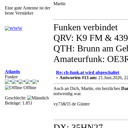
Martin
Eine gute Antenne ist der
beste Verstärker
Funken verbindet
QRV: K9 FM & 439
QTH: Brunn am Geb
Amateurfunk: OE
Atlantis
Re: cb-funk.at wird abgeschaltet
Funker
«
Antworten #13 am:
21.Juni.2026, 22
Offline
Auch an Dich, Martin, ein herzliches
Da
notwendig war.
Geschlecht:
Beiträge: 1.851
vy73&55 de Günter
DX: 35HN27