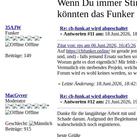
Wenn Du immer Stim
könnten das Funker s
35AJW
Re: cb-funk.at wird abgeschaltet
Funker
«
Antworten #11 am:
18.Juni.2026, 18
Offline
Zitat von: rps am 06.Juni.2026, 16:45:26
Auf
https://cbfunker.online/
ist gerade je
Beiträge: 149
und, und) - falls jemand Ersatz suchen sol
Worum geht es dort eigentlich? Mir fehlt
Vermutlich ein sterbendes Projekt, welche
Forum wird es wohl keines werden, so wie
«
Letzte Änderung: 18.Juni.2026, 18:4
MacGyver
Re: cb-funk.at wird abgeschaltet
Moderator
«
Antworten #12 am:
21.Juni.2026, 19
Offline
Danke für die langjährige Arbeit mit und 
Schade darum. Aufgrund der Begleitumstä
Geschlecht:
wahrscheinlich noch registrieren.
Beiträge: 915
beste Grüße