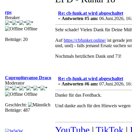
rps
Re: cb-funk.at wird abgeschaltet
Breaker
«
Antworten #5 am:
06.Juni.2026, 16:
Offline
Sehr schade! Vielen Dank für Deine Mü
Beiträge: 20
Auf
https://cbfunker.online/
ist gerade je
und, und) - falls jemand Ersatz suchen sol
Nochmals herzlichen Dank und 73!
Cupropituvanso Draco
Re: cb-funk.at wird abgeschaltet
Moderator
«
Antworten #6 am:
07.Juni.2026, 16:
Offline
Danke für das Feedback.
Geschlecht:
Und danke auch für den Hinweis wegen c
Beiträge: 487
YouTube
|
TikTok
|