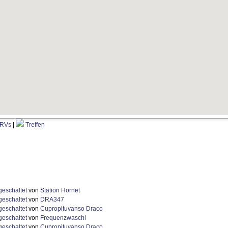
RVs
|
Treffen
geschaltet
von
Station Hornet
geschaltet
von
DRA347
geschaltet
von
Cupropituvanso Draco
geschaltet
von
Frequenzwaschl
geschaltet
von
Cupropituvanso Draco