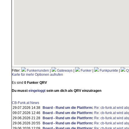
Filter:
Funkerrunden
|
Gateways
|
Funker
|
Funkpunkte
|
Q
Karte für mehr Optionen aufrufen
Es sind
0 Funker QRV
Du musst
eingeloggt
sein um dich als QRV einzutragen
CB-Funk.at News
29.07.2026 14:38
Board
-
Rund um die Plattform
:
Re: cb-funk.at wird ab
09.07.2026 12:46
Board
-
Rund um die Plattform
:
Re: cb-funk.at wird ab
29.06.2026 21:28
Board
-
Rund um die Plattform
:
Re: cb-funk.at wird ab
29.06.2026 20:55
Board
-
Rund um die Plattform
:
Re: cb-funk.at wird ab
29.06.2026 12:09
Board
-
Rund um die Plattform
:
Re: cb-funk.at wird ab