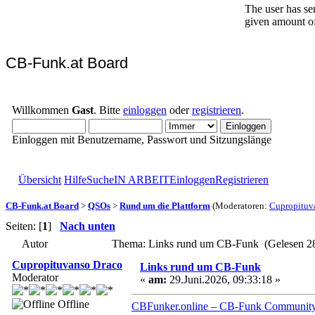
CB-Funk.at Board
Willkommen
Gast
. Bitte
einloggen
oder
registrieren
.
Einloggen mit Benutzername, Passwort und Sitzungslänge
Übersicht
Hilfe
Suche
IN ARBEIT
Einloggen
Registrieren
CB-Funk.at Board
>
QSOs
>
Rund um die Plattform
(Moderatoren:
Cupropituv
Seiten: [
1
]
Nach unten
Autor
Thema: Links rund um CB-Funk (Gelesen 2
Cupropituvanso Draco
Links rund um CB-Funk
Moderator
«
am:
29.Juni.2026, 09:33:18 »
Offline
CBFunker.online – CB-Funk Community