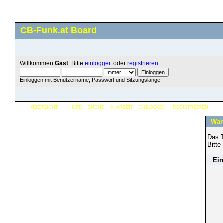
CB-Funk.at Board
Willkommen
Gast
. Bitte
einloggen
oder
registrieren
.
Einloggen mit Benutzername, Passwort und Sitzungslänge
ÜBERSICHT
HILFE
SUCHE
IN ARBEIT
EINLOGGEN
REGISTRIEREN
War
Das T
Bitte
Ein