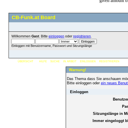
CB-Funk.at Board
Willkommen
Gast
. Bitte
einloggen
oder
registrieren
.
Einloggen mit Benutzername, Passwort und Sitzungslänge
ÜBERSICHT
HILFE
SUCHE
IN ARBEIT
EINLOGGEN
REGISTRIEREN
Warnung!
Das Thema dass Sie anschauen möchten
Bitte einloggen oder
ein neues Benut
Einloggen
Benutze
Pas
Sitzungslänge in M
Immer eingeloggt b