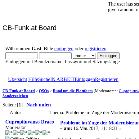
CB-Funk.at Board
Willkommen
Gast
. Bitte
einloggen
oder
registrieren
.
Einloggen mit Benutzername, Passwort und Sitzungslänge
Übersicht
Hilfe
Suche
IN ARBEIT
Einloggen
Registrieren
CB-Funk.at Board
>
QSOs
>
Rund um die Plattform
(Moderatoren:
Cupropituv
Sonderzeichen
Seiten: [
1
]
Nach unten
Autor
Thema: Probleme im Zuge der Modernisieru
Cupropituvanso Draco
Probleme im Zuge der Modernisieru
Moderator
«
am:
16.Mai.2017, 11:18:31 »