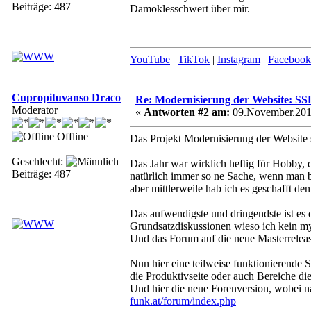
Beiträge: 487
Damoklesschwert über mir.
YouTube
|
TikTok
|
Instagram
|
Facebook
Cupropituvanso Draco
Re: Modernisierung der Website: S
Moderator
«
Antworten #2 am:
09.November.2018
Offline
Das Projekt Modernisierung der Website s
Geschlecht:
Das Jahr war wirklich heftig für Hobby, d
Beiträge: 487
natürlich immer so ne Sache, wenn man 
aber mittlerweile hab ich es geschafft den
Das aufwendigste und dringendste ist es
Grundsatzdiskussionen wieso ich kein m
Und das Forum auf die neue Masterrelea
Nun hier eine teilweise funktionierende 
die Produktivseite oder auch Bereiche di
Und hier die neue Forenversion, wobei na
funk.at/forum/index.php