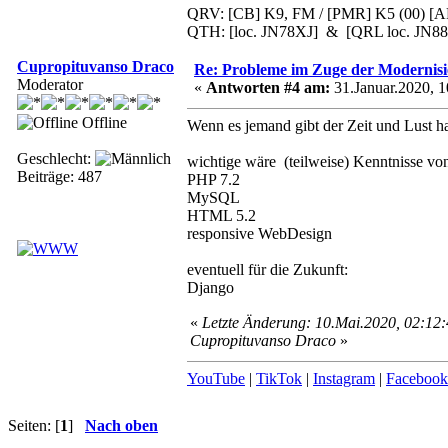
QRV: [CB] K9, FM / [PMR] K5 (00) 
QTH: [loc. JN78XJ] & [QRL loc. JN8
Cupropituvanso Draco
Re: Probleme im Zuge der Modernis
Moderator
«
Antworten #4 am:
31.Januar.2020, 1
Offline
Wenn es jemand gibt der Zeit und Lust ha
Geschlecht:
wichtige wäre (teilweise) Kenntnisse vo
Beiträge: 487
PHP 7.2
MySQL
HTML 5.2
responsive WebDesign
eventuell für die Zukunft:
Django
«
Letzte Änderung: 10.Mai.2020, 02:12:
Cupropituvanso Draco
»
YouTube
|
TikTok
|
Instagram
|
Facebook
Seiten: [
1
]
Nach oben