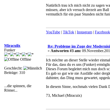
Natürlich trau ich mich nicht zu sagen w
müssen, aber ich versuch derzeit am Ball
vermutlich für ein paar Stunden nicht fu
YouTube
|
TikTok
|
Instagram
|
Facebook
Miraculix
Re: Probleme im Zuge der Modernis
Funker
«
Antworten #3 am:
09.November.2018
Offline
Ich möchte an dieser Stelle wieder ei
Für das, dass du es uns (Funker) ermögli
Geschlecht:
Dieses Forum begleitet mich nun doch sc
Beiträge: 310
Es gab so gut wie nie Ausfälle oder derg
dahinter, das Ding muss gewartet, upgeda
...die spinnen, die
In diesem Sinne, nochmals vielen Dank 
Römer...
73, Michael (Miracuix)