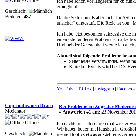
Offline
Ich habe schon vor längerem für cb-funk.a
ermöglicht.
Geschlecht:
Beiträge: 487
Da die Seite damals aber nicht für SSL er
unsicher" eingestuft. Die Rede ist von "
Ich habe jetzt begonnen sukzessive die 
einen oder anderen Problem. Ich arbeite s
Und bei der Gelegenheit werde ich auch 
Aktuell sind folgende Probleme bekan
Seitenleiste verschwindet, wenn m
Karte bei Events wird bei DX Even
YouTube
|
TikTok
|
Instagram
|
Facebook
Cupropituvanso Draco
Re: Probleme im Zuge der Modernis
Moderator
«
Antworten #1 am:
23.November.2017
Offline
Ich dachte mir ich schrieb mal wieder 
Wir haben heuer mit Hausbau in Großhö
Geschlecht:
meine Hobbys etwas ausgebremst. Aber ic