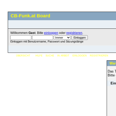
CB-Funk.at Board
Willkommen
Gast
. Bitte
einloggen
oder
registrieren
.
Einloggen mit Benutzername, Passwort und Sitzungslänge
ÜBERSICHT
HILFE
SUCHE
IN ARBEIT
EINLOGGEN
REGISTRIEREN
War
Das T
Bitte
Ein