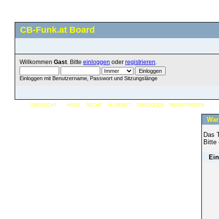
CB-Funk.at Board
Willkommen
Gast
. Bitte
einloggen
oder
registrieren
.
Einloggen mit Benutzername, Passwort und Sitzungslänge
ÜBERSICHT
HILFE
SUCHE
IN ARBEIT
EINLOGGEN
REGISTRIEREN
War
Das T
Bitte
Ein