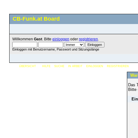
CB-Funk.at Board
Willkommen
Gast
. Bitte
einloggen
oder
registrieren
.
Einloggen mit Benutzername, Passwort und Sitzungslänge
ÜBERSICHT
HILFE
SUCHE
IN ARBEIT
EINLOGGEN
REGISTRIEREN
War
Das T
Bitte
Ein