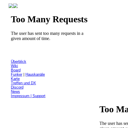
Überblick
Wiki
Board
Funker
|
Hauskanäle
Karte
Treffen und DX
Discord
News
Impressum | Support