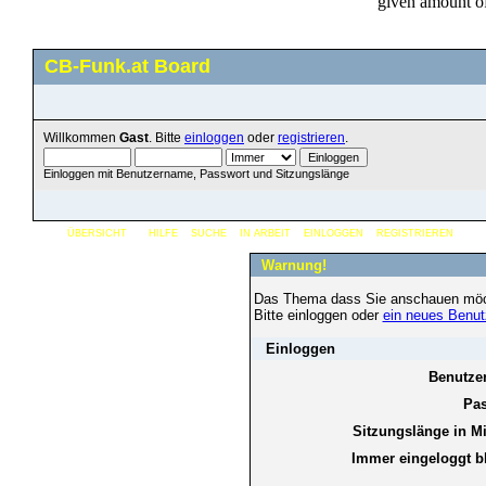
CB-Funk.at Board
Willkommen
Gast
. Bitte
einloggen
oder
registrieren
.
Einloggen mit Benutzername, Passwort und Sitzungslänge
ÜBERSICHT
HILFE
SUCHE
IN ARBEIT
EINLOGGEN
REGISTRIEREN
Warnung!
Das Thema dass Sie anschauen möchten
Bitte einloggen oder
ein neues Benut
Einloggen
Benutze
Pas
Sitzungslänge in M
Immer eingeloggt b