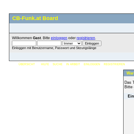
CB-Funk.at Board
Willkommen
Gast
. Bitte
einloggen
oder
registrieren
.
Einloggen mit Benutzername, Passwort und Sitzungslänge
ÜBERSICHT
HILFE
SUCHE
IN ARBEIT
EINLOGGEN
REGISTRIEREN
War
Das T
Bitte
Ein