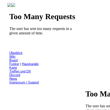
Überblick
Wiki
Board
Funker
|
Hauskanäle
Karte
Treffen und DX
Discord
News
Impressum | Support