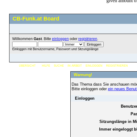
CB-Funk.at Board
Willkommen
Gast
. Bitte
einloggen
oder
registrieren
.
Einloggen mit Benutzername, Passwort und Sitzungslänge
ÜBERSICHT
HILFE
SUCHE
IN ARBEIT
EINLOGGEN
REGISTRIEREN
Warnung!
Das Thema dass Sie anschauen möchten
Bitte einloggen oder
ein neues Benut
Einloggen
Benutze
Pas
Sitzungslänge in M
Immer eingeloggt b