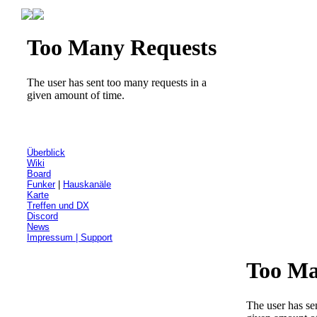
Überblick
Wiki
Board
Funker
|
Hauskanäle
Karte
Treffen und DX
Discord
News
Impressum | Support