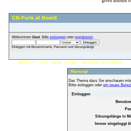
CB-Funk.at Board
Willkommen
Gast
. Bitte
einloggen
oder
registrieren
.
Einloggen mit Benutzername, Passwort und Sitzungslänge
ÜBERSICHT
HILFE
SUCHE
IN ARBEIT
EINLOGGEN
REGISTRIEREN
Warnung!
Das Thema dass Sie anschauen möchten
Bitte einloggen oder
ein neues Benut
Einloggen
Benutze
Pas
Sitzungslänge in M
Immer eingeloggt b