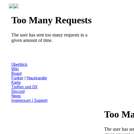
Überblick
Wiki
Board
Funker
|
Hauskanäle
Karte
Treffen und DX
Discord
News
Impressum | Support