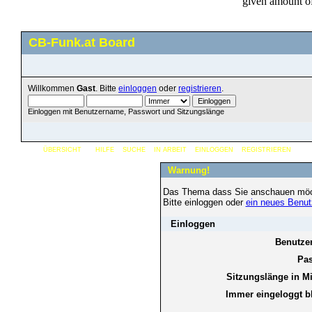
CB-Funk.at Board
Willkommen
Gast
. Bitte
einloggen
oder
registrieren
.
Einloggen mit Benutzername, Passwort und Sitzungslänge
ÜBERSICHT
HILFE
SUCHE
IN ARBEIT
EINLOGGEN
REGISTRIEREN
Warnung!
Das Thema dass Sie anschauen möchten
Bitte einloggen oder
ein neues Benut
Einloggen
Benutze
Pas
Sitzungslänge in M
Immer eingeloggt b