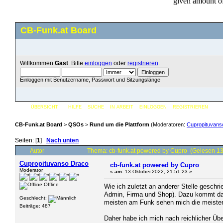
CB-Funk.at Board
Willkommen
Gast
. Bitte
einloggen
oder
registrieren
.
Einloggen mit Benutzername, Passwort und Sitzungslänge
ÜBERSICHT
HILFE
SUCHE
IN ARBEIT
EINLOGGEN
REGISTRIEREN
CB-Funk.at Board
>
QSOs
>
Rund um die Plattform
(Moderatoren:
Cupropituvans
Seiten: [
1
]
Nach unten
Autor
Thema: cb-funk.at powered by Cupro (Gelesen 1
Cupropituvanso Draco
cb-funk.at powered by Cupro
Moderator
«
am:
13.Oktober.2022, 21:51:23 »
Offline
Wie ich zuletzt an anderer Stelle geschri
Admin, Firma und Shop). Dazu kommt das
Geschlecht:
meisten am Funk sehen mich die meisten 
Beiträge: 487
Daher habe ich mich nach reichlicher Üb