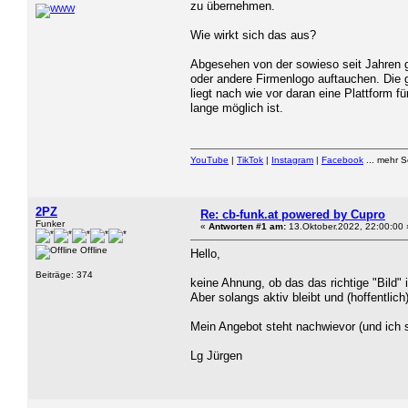
zu übernehmen.
Wie wirkt sich das aus?
Abgesehen von der sowieso seit Jahren g
oder andere Firmenlogo auftauchen. Die 
liegt nach wie vor daran eine Plattform 
lange möglich ist.
YouTube
|
TikTok
|
Instagram
|
Facebook
... mehr 
2PZ
Re: cb-funk.at powered by Cupro
Funker
«
Antworten #1 am:
13.Oktober.2022, 22:00:00 
Offline
Hello,
Beiträge: 374
keine Ahnung, ob das das richtige "Bild" 
Aber solangs aktiv bleibt und (hoffentlich)
Mein Angebot steht nachwievor (und ich 
Lg Jürgen