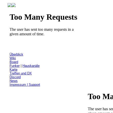
Überblick
Wiki
Board
Funker
|
Hauskanäle
Karte
Treffen und DX
Discord
News
Impressum | Support