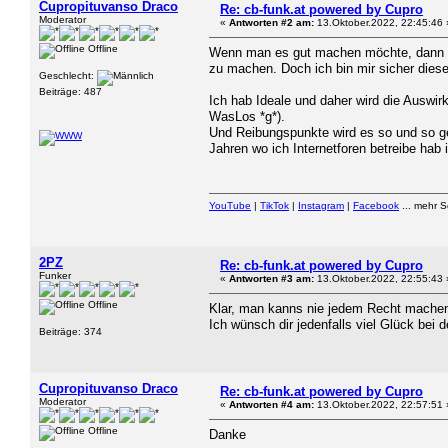
Cupropituvanso Draco
Re: cb-funk.at powered by Cupro
Moderator
«
Antworten #2 am:
13.Oktober.2022, 22:45:46 
Offline
Wenn man es gut machen möchte, dann wir
zu machen. Doch ich bin mir sicher dieser
Geschlecht:
Beiträge: 487
Ich hab Ideale und daher wird die Auswir
WasLos *g*).
Und Reibungspunkte wird es so und so ge
Jahren wo ich Internetforen betreibe hab 
YouTube
|
TikTok
|
Instagram
|
Facebook
... mehr 
2PZ
Re: cb-funk.at powered by Cupro
Funker
«
Antworten #3 am:
13.Oktober.2022, 22:55:43 
Offline
Klar, man kanns nie jedem Recht mache
Ich wünsch dir jedenfalls viel Glück be
Beiträge: 374
Cupropituvanso Draco
Re: cb-funk.at powered by Cupro
Moderator
«
Antworten #4 am:
13.Oktober.2022, 22:57:51 
Offline
Danke