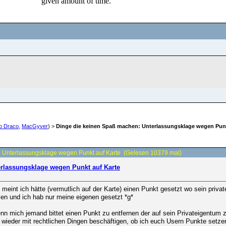
o Draco
,
MacGyver
) >
Dinge die keinen Spaß machen: Unterlassungsklage wegen Punk
 Unterlassungsklage wegen Punkt auf Karte (Gelesen 10379 mal)
rlassungsklage wegen Punkt auf Karte
meint ich hätte (vermutlich auf der Karte) einen Punkt gesetzt wo sein priva
zen und ich hab nur meine eigenen gesetzt *g*
nn mich jemand bittet einen Punkt zu entfernen der auf sein Privateigentum z
 wieder mit rechtlichen Dingen beschäftigen, ob ich euch Usern Punkte setze