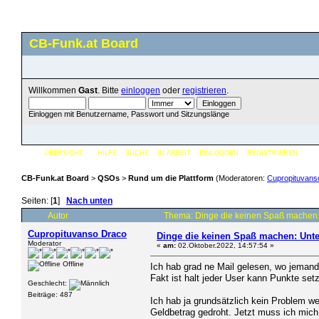
CB-Funk.at Board
Willkommen
Gast
. Bitte
einloggen
oder
registrieren
.
Einloggen mit Benutzername, Passwort und Sitzungslänge
ÜBERSICHT
HILFE
SUCHE
IN ARBEIT
EINLOGGEN
REGISTRIEREN
CB-Funk.at Board
>
QSOs
>
Rund um die Plattform
(Moderatoren:
Cupropituvans
Seiten: [
1
]
Nach unten
Autor
Thema: Dinge die keinen Spaß machen:
Cupropituvanso Draco
Dinge die keinen Spaß machen: Unte
Moderator
«
am:
02.Oktober.2022, 14:57:54 »
Offline
Ich hab grad ne Mail gelesen, wo jemand 
Fakt ist halt jeder User kann Punkte set
Geschlecht:
Beiträge: 487
Ich hab ja grundsätzlich kein Problem we
Geldbetrag gedroht. Jetzt muss ich mich