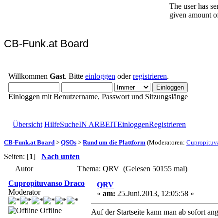
CB-Funk.at Board
Willkommen
Gast
. Bitte
einloggen
oder
registrieren
.
Einloggen mit Benutzername, Passwort und Sitzungslänge
Übersicht
Hilfe
Suche
IN ARBEIT
Einloggen
Registrieren
CB-Funk.at Board
>
QSOs
>
Rund um die Plattform
(Moderatoren:
Cupropituv
Seiten: [
1
]
Nach unten
Autor
Thema: QRV (Gelesen 50155 mal)
Cupropituvanso Draco
QRV
Moderator
«
am:
25.Juni.2013, 12:05:58 »
Offline
Auf der Startseite kann man ab sofort a