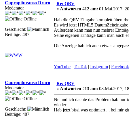
Cupropituvanso Draco
Re: QRV
Moderator
«
Antworten #12 am:
01.Mai.2017, 20
Offline
Hab die QRV Eingabe komplett überarbei
Es wird jetzt HTML5 DatumZeiteingabe u
Geschlecht:
Außerdem kann man nun mehrer Einträge e
Beiträge: 487
Seine eigenen Einträge kann man auch en
Die Anzeige hab ich auch etwas angepass
YouTube
|
TikTok
|
Instagram
|
Facebook
Cupropituvanso Draco
Re: QRV
Moderator
«
Antworten #13 am:
08.Mai.2017, 18
Offline
Ne und ich dachte das Problem hab nur ic
wieder.
Geschlecht:
Hab jetzt bissi was optimiert ... bei mir gi
Beiträge: 487