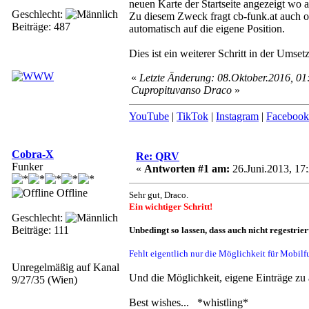
neuen Karte der Startseite angezeigt wo 
Geschlecht:
Zu diesem Zweck fragt cb-funk.at auch o
Beiträge: 487
automatisch auf die eigene Position.
Dies ist ein weiterer Schritt in der Um
«
Letzte Änderung: 08.Oktober.2016, 01
Cupropituvanso Draco
»
YouTube
|
TikTok
|
Instagram
|
Facebook
Cobra-X
Re: QRV
Funker
«
Antworten #1 am:
26.Juni.2013, 17:
Offline
Sehr gut, Draco.
Ein wichtiger Schritt!
Geschlecht:
Beiträge: 111
Unbedingt so lassen, dass auch nicht regestrier
Fehlt eigentlich nur die Möglichkeit für Mobil
Unregelmäßig auf Kanal
Und die Möglichkeit, eigene Einträge zu än
9/27/35 (Wien)
Best wishes... *whistling*