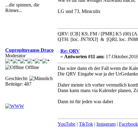
Wie es dir halt weniger Aufwand macht.
...die spinnen, die
Römer...
LG und 73, Miraculix
QRV: [CB] K9, FM / [PMR] K5 (00) 
QTH: [loc. JN78XJ] & [QRL loc. JN8
Cupropituvanso Draco
Re: QRV
Moderator
«
Antworten #11 am:
17.Oktober.2016
Offline
Das wäre dann eh der Fall wenn die Kal
Die QRV Eingabe war ja der UrGedanke w
Geschlecht:
Beiträge: 487
Daher meinte ich vorher vermutlich kombi
Dann kann mans via Kalender planen, Zie
Dann ist für jeden was dabei
YouTube
|
TikTok
|
Instagram
|
Facebook