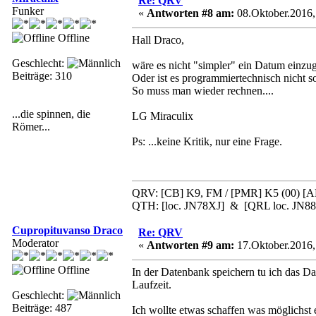
Re: QRV
Funker
«
Antworten #8 am:
08.Oktober.2016,
Offline
Hall Draco,
Geschlecht:
wäre es nicht "simpler" ein Datum einzug
Beiträge: 310
Oder ist es programmiertechnisch nicht s
So muss man wieder rechnen....
...die spinnen, die
LG Miraculix
Römer...
Ps: ...keine Kritik, nur eine Frage.
QRV: [CB] K9, FM / [PMR] K5 (00) 
QTH: [loc. JN78XJ] & [QRL loc. JN8
Cupropituvanso Draco
Re: QRV
Moderator
«
Antworten #9 am:
17.Oktober.2016,
Offline
In der Datenbank speichern tu ich das Da
Laufzeit.
Geschlecht:
Beiträge: 487
Ich wollte etwas schaffen was möglichst