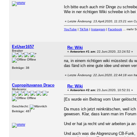
Ich bitte euch auch mir Dinge zu schreibe
Wie in ner richtigen Wiki schreibe ich b
«
Letzte Änderung: 13.April.2020, 11:15:21 von C
YouTube
|
TikTok
|
Instagram
|
Facebook
... mehr 
ExUser1657
Re: Wiki
Breaker
«
Antworten #1 am:
22.Juni.2020, 22:24:52 »
Offline
na, in einem richtigen wiki müsstest du w
das fänd ich eine gute idee und einen ver
Beiträge: 38
«
Letzte Änderung: 22.Juni.2020, 22:44:18 von fr
Cupropituvanso Draco
Re: Wiki
Moderator
«
Antworten #2 am:
23.Juni.2020, 10:52:31 »
Offline
[Es wurde ein Beitrag vom User gelöscht,
Geschlecht:
Da muss ich jetzt reinkrätschen, weil ic
Beiträge: 487
gewesen. Klar, dass kann man im Forum 
Und er hat ja recht und wir arbeiten ja an
Und auch was die Abgrenzung CB-Funk, P