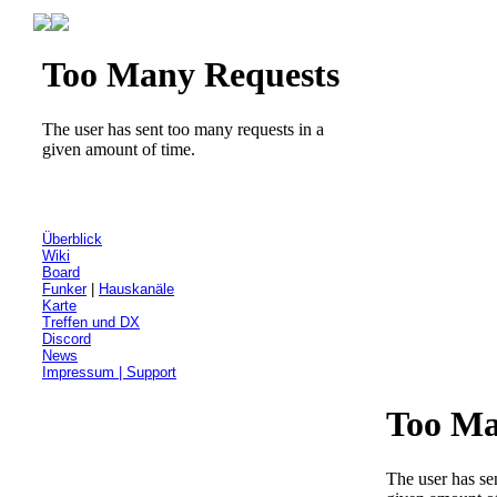
Überblick
Wiki
Board
Funker
|
Hauskanäle
Karte
Treffen und DX
Discord
News
Impressum | Support