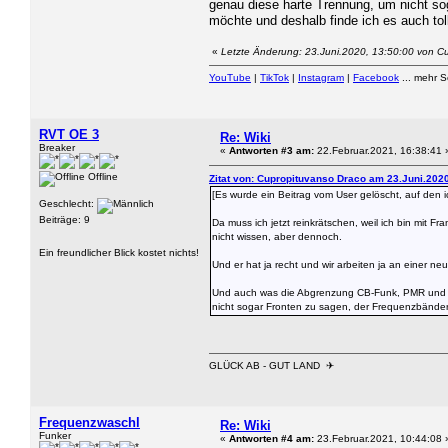
genau diese harte Trennung, um nicht so
möchte und deshalb finde ich es auch tol
«
Letzte Änderung: 23.Juni.2020, 13:50:00 von C
YouTube
|
TikTok
|
Instagram
|
Facebook
... mehr 
RVT OE 3
Re: Wiki
Breaker
«
Antworten #3 am:
22.Februar.2021, 16:38:41 
Offline
Zitat von: Cupropituvanso Draco am 23.Juni.2020
[Es wurde ein Beitrag vom User gelöscht, auf den i
Geschlecht:
Beiträge: 9
Da muss ich jetzt reinkrätschen, weil ich bin mit
nicht wissen, aber dennoch.
Ein freundlicher Blick kostet nichts!
Und er hat ja recht und wir arbeiten ja an einer neu
Und auch was die Abgrenzung CB-Funk, PMR und Am
nicht sogar Fronten zu sagen, der Frequenzbänder 
GLÜCK AB - GUT LAND ✈
Frequenzwaschl
Re: Wiki
Funker
«
Antworten #4 am:
23.Februar.2021, 10:44:08 