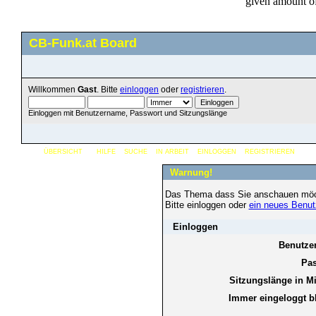
CB-Funk.at Board
Willkommen
Gast
. Bitte
einloggen
oder
registrieren
.
Einloggen mit Benutzername, Passwort und Sitzungslänge
ÜBERSICHT
HILFE
SUCHE
IN ARBEIT
EINLOGGEN
REGISTRIEREN
Warnung!
Das Thema dass Sie anschauen möchten
Bitte einloggen oder
ein neues Benut
Einloggen
Benutze
Pas
Sitzungslänge in M
Immer eingeloggt b