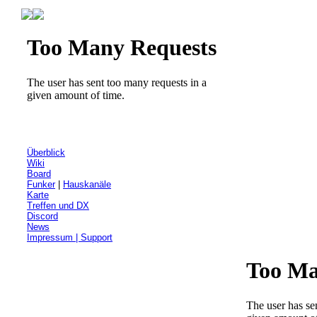
Überblick
Wiki
Board
Funker
|
Hauskanäle
Karte
Treffen und DX
Discord
News
Impressum | Support