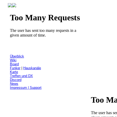
Überblick
Wiki
Board
Funker
|
Hauskanäle
Karte
Treffen und DX
Discord
News
Impressum | Support