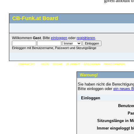
CB-Funk.at Board
Willkommen
Gast
. Bitte
einloggen
oder
registrieren
.
Einloggen mit Benutzername, Passwort und Sitzungslänge
ÜBERSICHT
HILFE
SUCHE
IN ARBEIT
EINLOGGEN
REGISTRIEREN
Warnung!
Sie haben nicht die Berechtigun
Bitte einloggen oder
ein neues B
Einloggen
Benutze
Pas
Sitzungslänge in M
Immer eingeloggt b