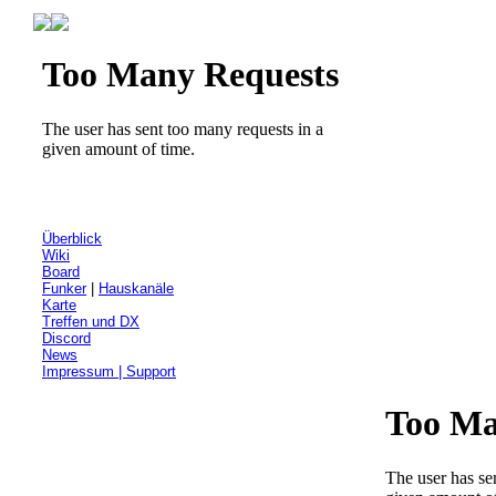
Überblick
Wiki
Board
Funker
|
Hauskanäle
Karte
Treffen und DX
Discord
News
Impressum | Support