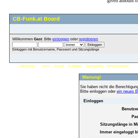
CB-Funk.at Board
Willkommen
Gast
. Bitte
einloggen
oder
registrieren
.
Einloggen mit Benutzername, Passwort und Sitzungslänge
ÜBERSICHT
HILFE
SUCHE
IN ARBEIT
EINLOGGEN
REGISTRIEREN
Warnung!
Sie haben nicht die Berechtigun
Bitte einloggen oder
ein neues B
Einloggen
Benutze
Pas
Sitzungslänge in M
Immer eingeloggt b