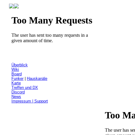
Überblick
Wiki
Board
Funker
|
Hauskanäle
Karte
Treffen und DX
Discord
News
Impressum | Support