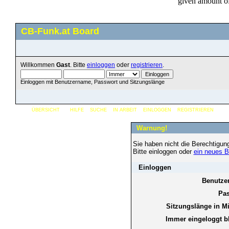
CB-Funk.at Board
Willkommen
Gast
. Bitte
einloggen
oder
registrieren
.
Einloggen mit Benutzername, Passwort und Sitzungslänge
ÜBERSICHT
HILFE
SUCHE
IN ARBEIT
EINLOGGEN
REGISTRIEREN
Warnung!
Sie haben nicht die Berechtigun
Bitte einloggen oder
ein neues B
Einloggen
Benutze
Pas
Sitzungslänge in M
Immer eingeloggt b