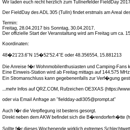
Wir laden euch recht herzlich zum Tullnerfelder FieldDay 201
Der FieldDay des ADL 305 (Tulln) findet erstmals am Areal des
Termin:
Freitag, 28.04.2017 bis Sonntag, 30.04.2017.
Der offizielle Start der Veranstaltung wird am Freitag um ca. 1
Koordinaten:
48�21'23.6"N 15�52'52.4"E oder 48.356554, 15.881213
Die Anreise f�r Wohnmobilenthusiasten und Camping-Fans kan
Eine Einweis-Station wird ab Freitag mittags auf 144.575 M
Ein Stromanschluss kann gegebenenfalls zur Verf�gung geste
...mehr Infos auf QRZ.COM, Rufzeichen OE3XAS (https://ww
oder via Email Anfrage an "fieldday-adl305@prompt.at"
Auch f�r die Verpflegung ist bestens gesorgt.
Direkt neben dem AKW befindet sich die B�rendorferh�tte (ht
Sollte f�r dieses Wochenende wirklich extremes Schlechtwett