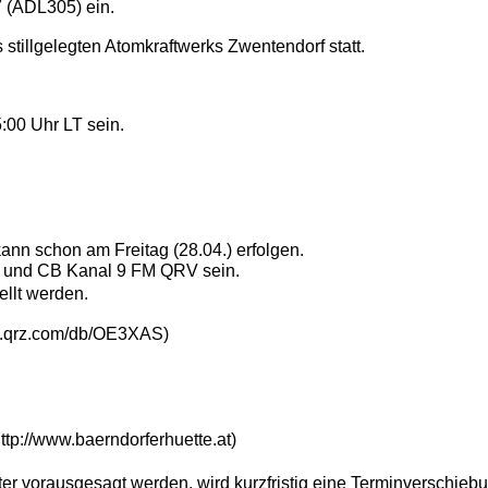
7 (ADL305) ein.
 stillgelegten Atomkraftwerks Zwentendorf statt.
5:00 Uhr LT sein.
n schon am Freitag (28.04.) erfolgen.
Hz und CB Kanal 9 FM QRV sein.
llt werden.
w.qrz.com/db/OE3XAS)
tp://www.baerndorferhuette.at)
er vorausgesagt werden, wird kurzfristig eine Terminverschie