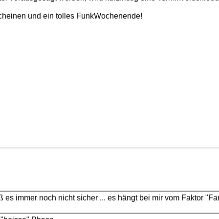
scheinen und ein tolles FunkWochenende!
 es immer noch nicht sicher ... es hängt bei mir vom Faktor "Fam